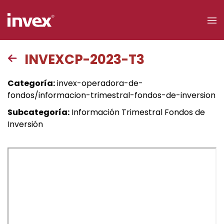
×
INVEXCP-2023-T3
Acceso a
Categoría:
invex-operadora-de-
clientes
fondos/informacion-trimestral-fondos-de-inversion
Subcategoría:
Información Trimestral Fondos de
Buscar
Inversión
Personas
Empresas