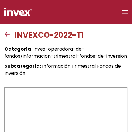
×
INVEXCO-2022-T1
Acceso a
Categoría:
invex-operadora-de-
clientes
fondos/informacion-trimestral-fondos-de-inversion
Subcategoría:
Información Trimestral Fondos de
Buscar
Inversión
Personas
Empresas