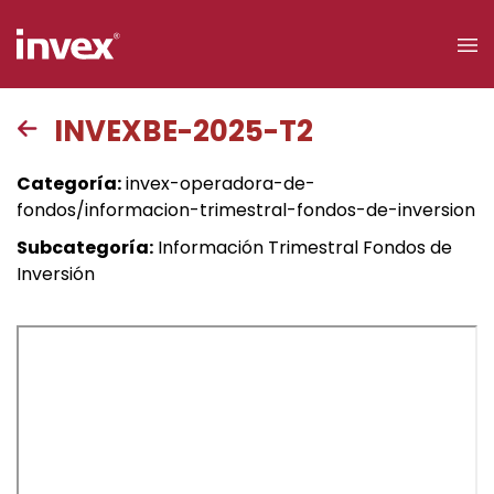
×
INVEXBE-2025-T2
Acceso a
Categoría:
invex-operadora-de-
clientes
fondos/informacion-trimestral-fondos-de-inversion
Subcategoría:
Información Trimestral Fondos de
Buscar
Inversión
Personas
Empresas