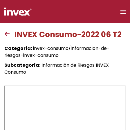
×
INVEX Consumo-2022 06 T2
Acceso a
Categoría:
invex-consumo/informacion-de-
clientes
riesgos-invex-consumo
Subcategoría:
Información de Riesgos INVEX
Buscar
Consumo
Personas
Empresas