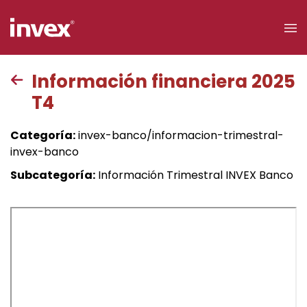
×
Información financiera 2025
T4
Acceso a
clientes
Categoría:
invex-banco/informacion-trimestral-
invex-banco
Buscar
Subcategoría:
Información Trimestral INVEX Banco
Personas
Empresas