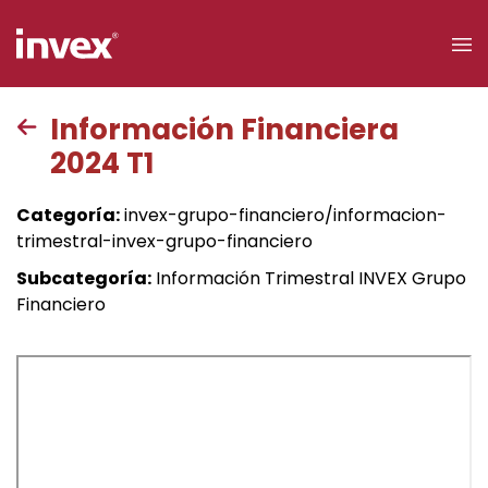
×
Información Financiera
2024 T1
Acceso a
clientes
Categoría:
invex-grupo-financiero/informacion-
trimestral-invex-grupo-financiero
Buscar
Subcategoría:
Información Trimestral INVEX Grupo
Financiero
Personas
Empresas