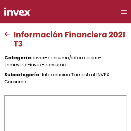
×
Información Financiera 2021
T3
Acceso a
clientes
Categoría:
invex-consumo/informacion-
trimestral-invex-consumo
Buscar
Subcategoría:
Información Trimestral INVEX
Consumo
Personas
Empresas