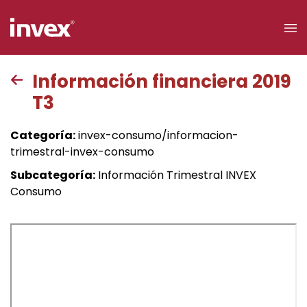
×
Información financiera 2019
T3
Acceso a
clientes
Categoría:
invex-consumo/informacion-
trimestral-invex-consumo
Buscar
Subcategoría:
Información Trimestral INVEX
Consumo
Personas
Empresas