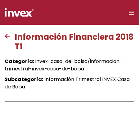
×
Información Financiera 2018
T1
Acceso a
clientes
Categoría:
invex-casa-de-bolsa/informacion-
trimestral-invex-casa-de-bolsa
Buscar
Subcategoría:
Información Trimestral INVEX Casa
de Bolsa
Personas
Empresas