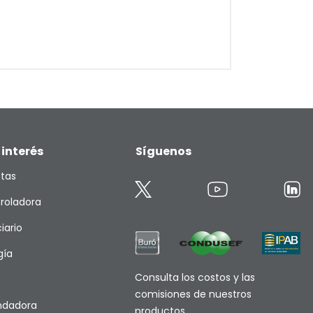
 interés
Síguenos
etas
roladora
iario
gía
Consulta los costos y las
comisiones de nuestros
endadora
productos