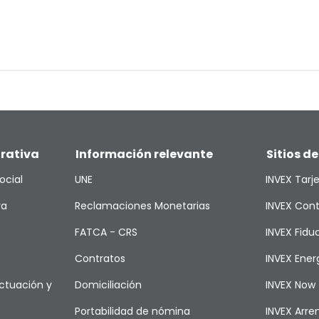
rativa
Información relevante
Sitios de
ocial
UNE
INVEX Tarj
va
Reclamaciones Monetarias
INVEX Cont
FATCA - CRS
INVEX Fiduc
Contratos
INVEX Ener
ctuación y
Domiciliación
INVEX Now
Portabilidad de nómina
INVEX Arr