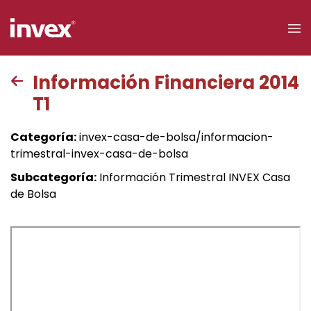
×
Información Financiera 2014
T1
Acceso a
clientes
Categoría:
invex-casa-de-bolsa/informacion-
trimestral-invex-casa-de-bolsa
Buscar
Subcategoría:
Información Trimestral INVEX Casa
de Bolsa
Personas
Empresas