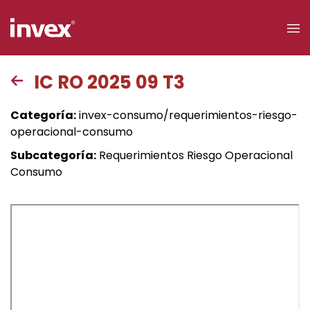
×
IC RO 2025 09 T3
Acceso a
Categoría:
invex-consumo/requerimientos-riesgo-
clientes
operacional-consumo
Subcategoría:
Requerimientos Riesgo Operacional
Buscar
Consumo
Personas
Empresas