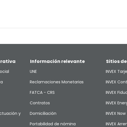
rativa
Información relevante
Sitios de
ocial
UNE
INVEX Tarj
va
Reclamaciones Monetarias
INVEX Cont
FATCA - CRS
INVEX Fiduc
Contratos
INVEX Ener
ctuación y
Domiciliación
INVEX Now
Portabilidad de nómina
INVEX Arr