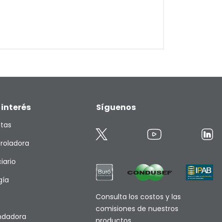
 interés
Síguenos
etas
roladora
iario
gía
Consulta los costos y las
comisiones de nuestros
endadora
productos