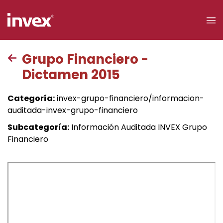
×
Grupo Financiero -
Dictamen 2015
Acceso a
clientes
Categoría:
invex-grupo-financiero/informacion-
auditada-invex-grupo-financiero
Buscar
Subcategoría:
Información Auditada INVEX Grupo
Financiero
Personas
Empresas