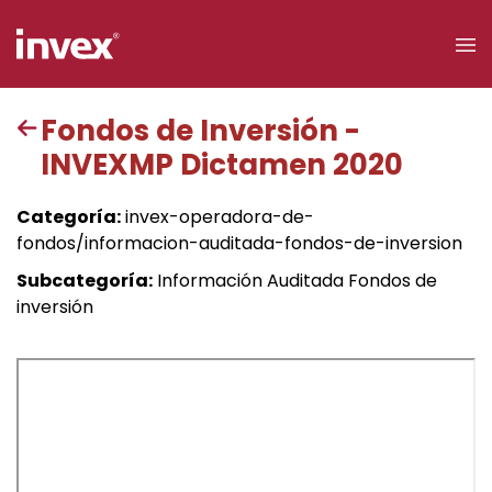
×
Fondos de Inversión -
INVEXMP Dictamen 2020
Acceso a
clientes
Categoría:
invex-operadora-de-
fondos/informacion-auditada-fondos-de-inversion
Buscar
Subcategoría:
Información Auditada Fondos de
inversión
Personas
Empresas