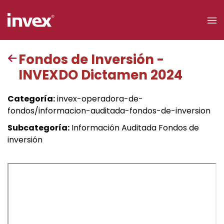
×
Fondos de Inversión -
INVEXDO Dictamen 2024
Acceso a
clientes
Categoría:
invex-operadora-de-
fondos/informacion-auditada-fondos-de-inversion
Buscar
Subcategoría:
Información Auditada Fondos de
inversión
Personas
Empresas