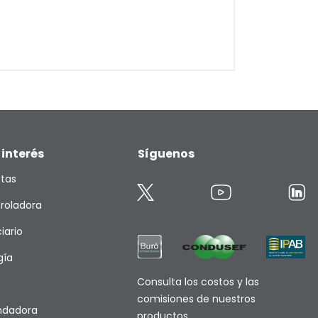
 interés
Síguenos
etas
roladora
iario
gía
Consulta los costos y las
comisiones de nuestros
endadora
productos