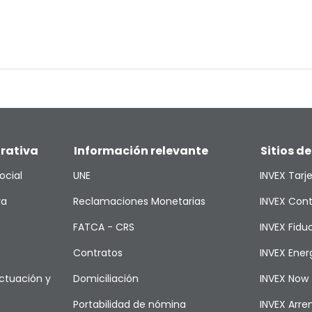
rativa
Información relevante
Sitios de
ocial
UNE
INVEX Tarj
va
Reclamaciones Monetarias
INVEX Cont
FATCA - CRS
INVEX Fiduc
Contratos
INVEX Ener
ctuación y
Domiciliación
INVEX Now
Portabilidad de nómina
INVEX Arr