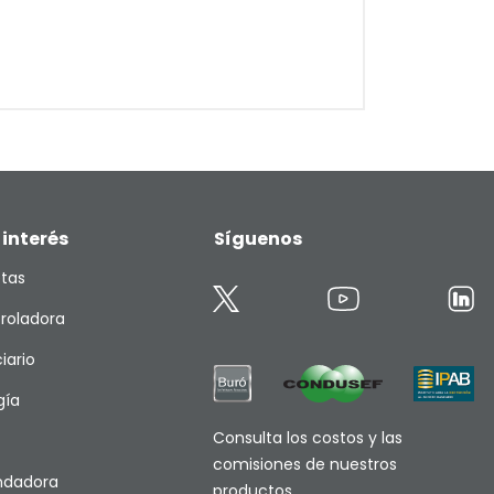
 interés
Síguenos
etas
roladora
iario
gía
Consulta los costos y las
comisiones de nuestros
endadora
productos