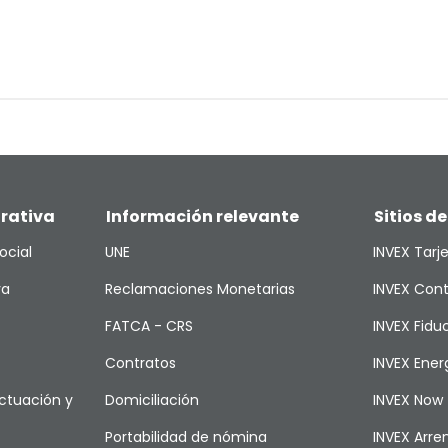
rativa
Información relevante
Sitios de
ocial
UNE
INVEX Tarj
va
Reclamaciones Monetarias
INVEX Cont
FATCA - CRS
INVEX Fiduc
Contratos
INVEX Ener
ctuación y
Domiciliación
INVEX Now
Portabilidad de nómina
INVEX Arr