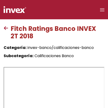
×
Fitch Ratings Banco INVEX
2T 2018
Acceso a
clientes
Categoría:
invex-banco/calificaciones-banco
Buscar
Subcategoría:
Calificaciones Banco
Personas
Empresas