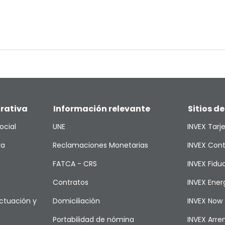
rativa
Información relevante
Sitios de
ocial
UNE
INVEX Tarj
va
Reclamaciones Monetarias
INVEX Cont
FATCA - CRS
INVEX Fiduc
Contratos
INVEX Ener
ctuación y
Domiciliación
INVEX Now
Portabilidad de nómina
INVEX Arr