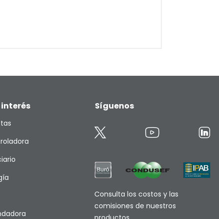
 interés
Síguenos
etas
roladora
iario
gía
Consulta los costos y las
comisiones de nuestros
endadora
productos