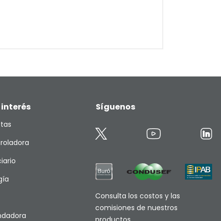
 interés
Síguenos
etas
roladora
iario
gía
Consulta los costos y las
comisiones de nuestros
endadora
productos