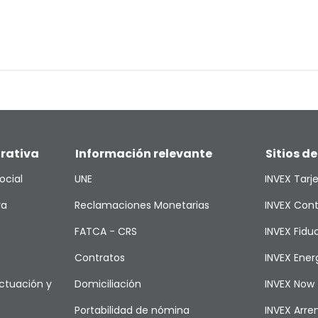
rativa
Información relevante
Sitios de
ocial
UNE
INVEX Tarj
va
Reclamaciones Monetarias
INVEX Cont
FATCA - CRS
INVEX Fiduc
Contratos
INVEX Ener
ctuación y
Domiciliación
INVEX Now
Portabilidad de nómina
INVEX Arr