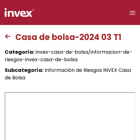
×
Casa de bolsa-2024 03 T1
Acceso a
Categoría:
invex-casa-de-bolsa/informacion-de-
clientes
riesgos-invex-casa-de-bolsa
Subcategoría:
Información de Riesgos INVEX Casa
Buscar
de Bolsa
Personas
Empresas