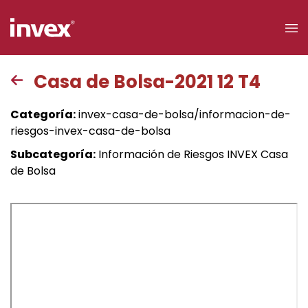
×
Casa de Bolsa-2021 12 T4
Acceso a
Categoría:
invex-casa-de-bolsa/informacion-de-
clientes
riesgos-invex-casa-de-bolsa
Subcategoría:
Información de Riesgos INVEX Casa
Buscar
de Bolsa
Personas
Empresas