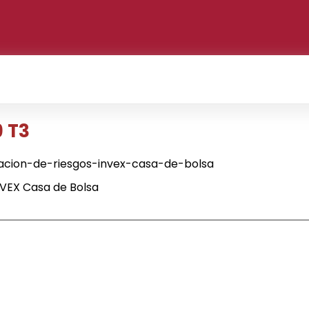
9 T3
acion-de-riesgos-invex-casa-de-bolsa
NVEX Casa de Bolsa