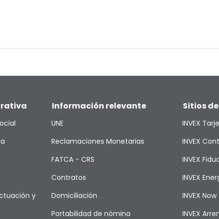
rativa
Información relevante
Sitios de
ocial
UNE
INVEX Tarj
va
Reclamaciones Monetarias
INVEX Cont
FATCA - CRS
INVEX Fiduc
Contratos
INVEX Ener
ctuación y
Domiciliación
INVEX Now
Portabilidad de nómina
INVEX Arr