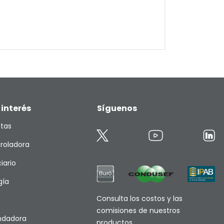
 interés
Síguenos
etas
roladora
iario
gía
Consulta los costos y las
comisiones de nuestros
endadora
productos