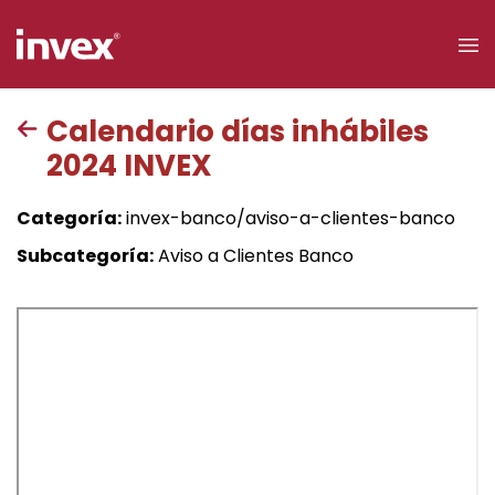
×
Calendario días inhábiles
2024 INVEX
Acceso a
clientes
Categoría:
invex-banco/aviso-a-clientes-banco
Buscar
Subcategoría:
Aviso a Clientes Banco
Personas
Empresas