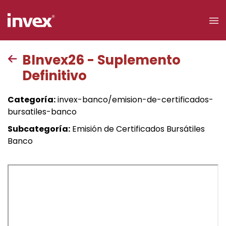
×
BInvex26 - Suplemento
Definitivo
Acceso a
clientes
Categoría:
invex-banco/emision-de-certificados-
bursatiles-banco
Buscar
Subcategoría:
Emisión de Certificados Bursátiles
Banco
Personas
Empresas