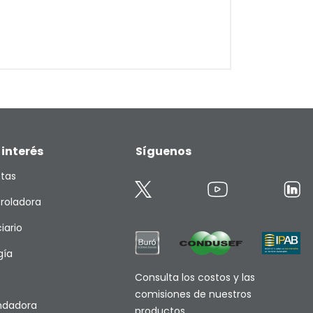
 interés
Síguenos
etas
roladora
iario
gía
Consulta los costos y las
comisiones de nuestros
endadora
productos