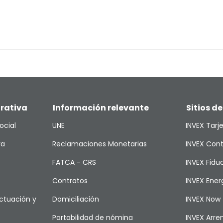
rativa
Información relevante
Sitios de
ocial
UNE
INVEX Tarj
va
Reclamaciones Monetarias
INVEX Cont
FATCA - CRS
INVEX Fiduc
Contratos
INVEX Ener
ctuación y
Domiciliación
INVEX Now
Portabilidad de nómina
INVEX Arr