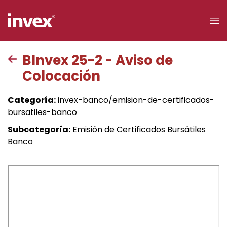
×
BInvex 25-2 - Aviso de
Colocación
Acceso a
clientes
Categoría:
invex-banco/emision-de-certificados-
bursatiles-banco
Buscar
Subcategoría:
Emisión de Certificados Bursátiles
Banco
Personas
Empresas