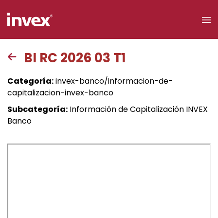
×
BI RC 2026 03 T1
Acceso a
Categoría:
invex-banco/informacion-de-
clientes
capitalizacion-invex-banco
Subcategoría:
Información de Capitalización INVEX
Buscar
Banco
Personas
Empresas