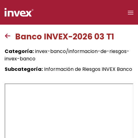
×
Banco INVEX-2026 03 T1
Acceso a
Categoría:
invex-banco/informacion-de-riesgos-
clientes
invex-banco
Subcategoría:
Información de Riesgos INVEX Banco
Buscar
Personas
Empresas