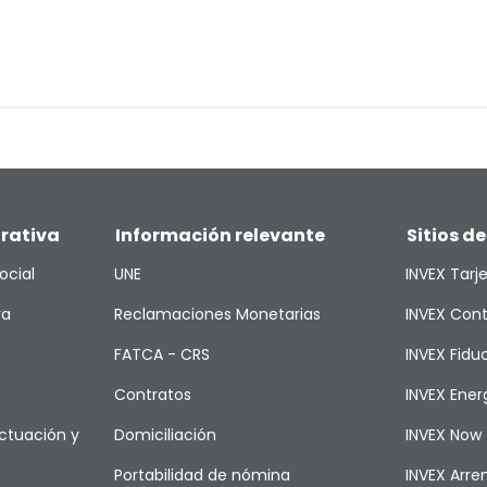
rativa
Información relevante
Sitios de
ocial
UNE
INVEX Tarj
va
Reclamaciones Monetarias
INVEX Cont
FATCA - CRS
INVEX Fiduc
Contratos
INVEX Ener
ctuación y
Domiciliación
INVEX Now
Portabilidad de nómina
INVEX Arr