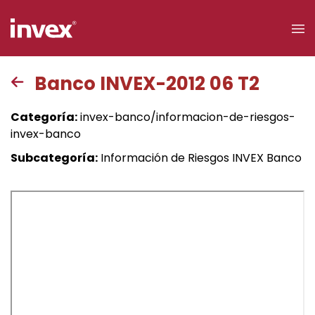
×
Banco INVEX-2012 06 T2
Acceso a
Categoría:
invex-banco/informacion-de-riesgos-
clientes
invex-banco
Subcategoría:
Información de Riesgos INVEX Banco
Buscar
Personas
Empresas