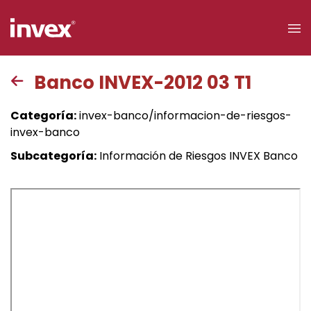
×
Banco INVEX-2012 03 T1
Acceso a
Categoría:
invex-banco/informacion-de-riesgos-
clientes
invex-banco
Subcategoría:
Información de Riesgos INVEX Banco
Buscar
Personas
Empresas