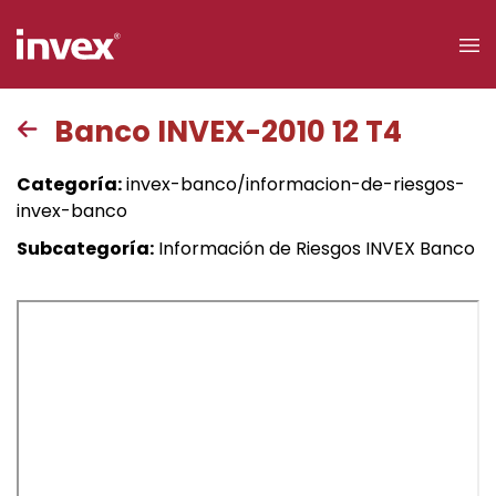
×
Banco INVEX-2010 12 T4
Acceso a
Categoría:
invex-banco/informacion-de-riesgos-
clientes
invex-banco
Subcategoría:
Información de Riesgos INVEX Banco
Buscar
Personas
Empresas