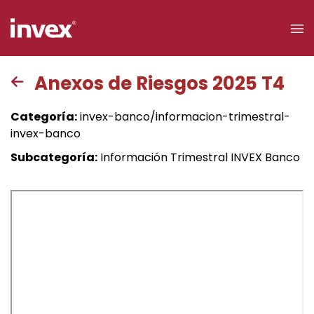
×
Anexos de Riesgos 2025 T4
Acceso a
Categoría:
invex-banco/informacion-trimestral-
clientes
invex-banco
Subcategoría:
Información Trimestral INVEX Banco
Buscar
Personas
Empresas