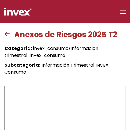
×
Anexos de Riesgos 2025 T2
Acceso a
Categoría:
invex-consumo/informacion-
clientes
trimestral-invex-consumo
Subcategoría:
Información Trimestral INVEX
Buscar
Consumo
Personas
Empresas