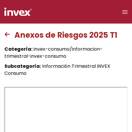
×
Anexos de Riesgos 2025 T1
Acceso a
Categoría:
invex-consumo/informacion-
clientes
trimestral-invex-consumo
Subcategoría:
Información Trimestral INVEX
Buscar
Consumo
Personas
Empresas