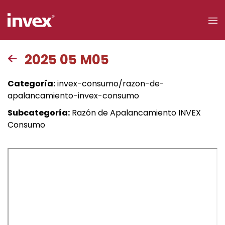
×
2025 05 M05
Acceso a
Categoría:
invex-consumo/razon-de-
clientes
apalancamiento-invex-consumo
Subcategoría:
Razón de Apalancamiento INVEX
Buscar
Consumo
Personas
Empresas