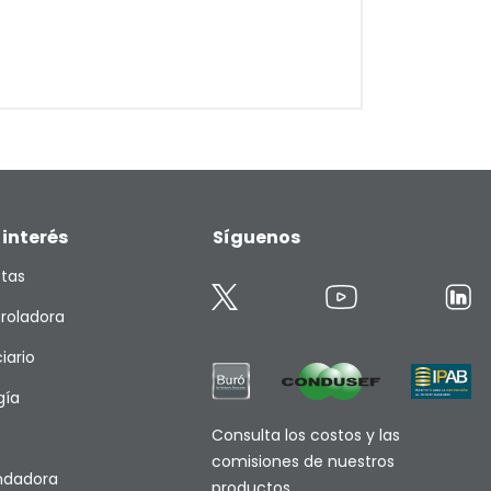
 interés
Síguenos
etas
roladora
iario
gía
Consulta los costos y las
comisiones de nuestros
endadora
productos