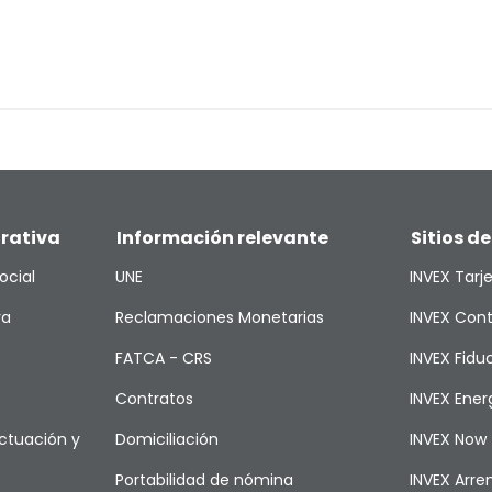
rativa
Información relevante
Sitios de
ocial
UNE
INVEX Tarj
va
Reclamaciones Monetarias
INVEX Cont
FATCA - CRS
INVEX Fiduc
Contratos
INVEX Ener
ctuación y
Domiciliación
INVEX Now
Portabilidad de nómina
INVEX Arr