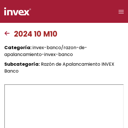
×
2024 10 M10
Acceso a
Categoría:
invex-banco/razon-de-
clientes
apalancamiento-invex-banco
Subcategoría:
Razón de Apalancamiento INVEX
Buscar
Banco
Personas
Empresas