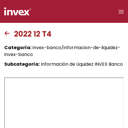
×
2022 12 T4
Acceso a
Categoría:
invex-banco/informacion-de-liquidez-
clientes
invex-banco
Subcategoría:
Información de Liquidez INVEX Banco
Buscar
Personas
Empresas