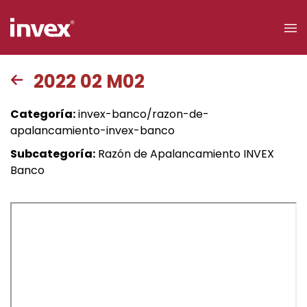
×
2022 02 M02
Acceso a
Categoría:
invex-banco/razon-de-
clientes
apalancamiento-invex-banco
Subcategoría:
Razón de Apalancamiento INVEX
Buscar
Banco
Personas
Empresas