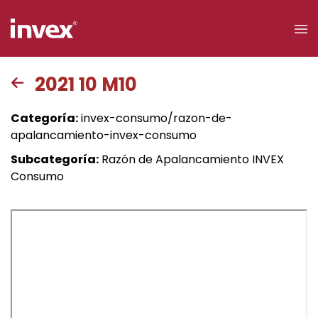
×
2021 10 M10
Acceso a
Categoría:
invex-consumo/razon-de-
clientes
apalancamiento-invex-consumo
Subcategoría:
Razón de Apalancamiento INVEX
Buscar
Consumo
Personas
Empresas