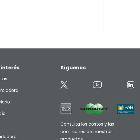
 interés
Síguenos
etas
roladora
iario
gía
Consulta los costos y las
comisiones de nuestros
endadora
productos