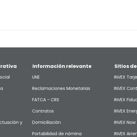
rativa
Información relevante
Sitios de
ocial
UNE
INVEX Tarj
va
Reclamaciones Monetarias
INVEX Cont
FATCA - CRS
INVEX Fiduc
Contratos
INVEX Ener
ctuación y
Domiciliación
INVEX Now
Portabilidad de nómina
INVEX Arr