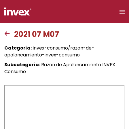
×
2021 07 M07
Acceso a
Categoría:
invex-consumo/razon-de-
clientes
apalancamiento-invex-consumo
Subcategoría:
Razón de Apalancamiento INVEX
Buscar
Consumo
Personas
Empresas