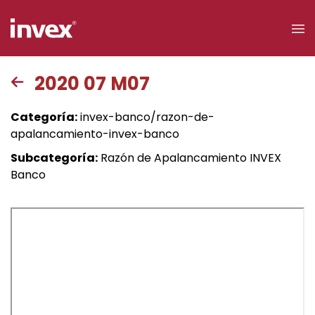
×
2020 07 M07
Acceso a
Categoría:
invex-banco/razon-de-
clientes
apalancamiento-invex-banco
Subcategoría:
Razón de Apalancamiento INVEX
Buscar
Banco
Personas
Empresas