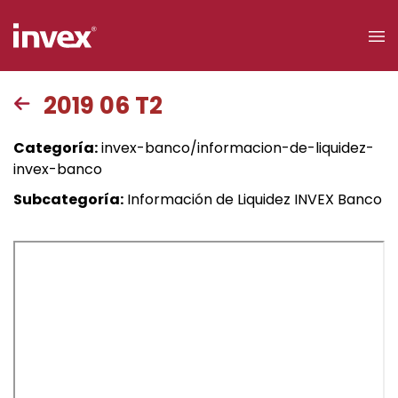
×
2019 06 T2
Acceso a
Categoría:
invex-banco/informacion-de-liquidez-
clientes
invex-banco
Subcategoría:
Información de Liquidez INVEX Banco
Buscar
Personas
Empresas