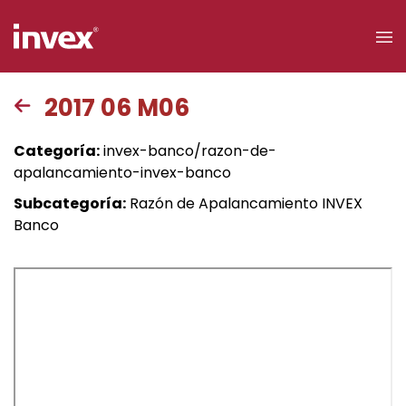
×
2017 06 M06
Acceso a
Categoría:
invex-banco/razon-de-
clientes
apalancamiento-invex-banco
Subcategoría:
Razón de Apalancamiento INVEX
Buscar
Banco
Personas
Empresas