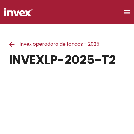
×
Invex operadora de fondos - 2025
Acceso a
clientes
INVEXLP-2025-T2
Buscar
Personas
Empresas