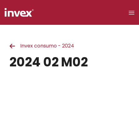
×
Invex consumo - 2024
Acceso a
clientes
2024 02 M02
Buscar
Personas
Empresas